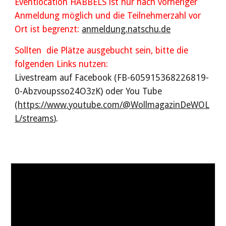
Eventlocation HABBELS ist nur nach vorheriger
Anmeldung möglich und die Teilnehmerzahl vor
Ort ist begrenzt:
anmeldung.natschu.de
Sollten die Plätze ausgebucht sein, bitte die
folgenden Links nutzen:
Livestream auf Facebook (FB-605915368226819-
0-Abzvoupsso24O3zK) oder You Tube
(
https://www.youtube.com/@WollmagazinDeWOL
L/streams
).